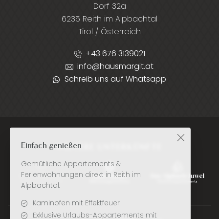
Dorf 32a
6235 Reith im Alpbachtal
Tirol / Österreich
+43 676 3139021
info@hausmargit.at
Schreib uns auf Whatsapp
Einfach genießen
WEITERE UNTERKÜNFTE
Gemütliche Appartements &
Ferienwohnungen direkt in Reith im
Alpbachtal.
Kaminofen mit Effektfeuer
Exklusive Urlaubs-Appartements mit