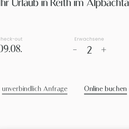
Ihr Urlaub in Reith im Alpbachta
heck-out
Erwachsene
09.08.
-
+
2
unverbindlich Anfrage
Online buchen